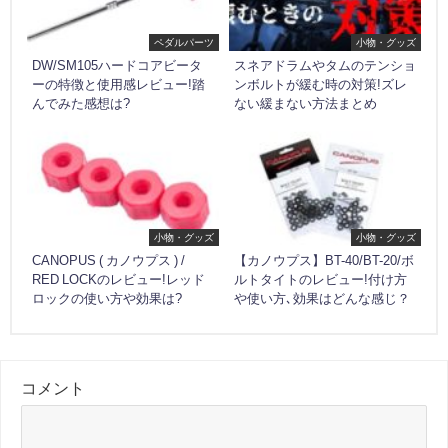
ペダルパーツ
小物・グッズ
DW/SM105ハードコアビータ
スネアドラムやタムのテンショ
ーの特徴と使用感レビュー!踏
ンボルトが緩む時の対策!ズレ
んでみた感想は?
ない緩まない方法まとめ
小物・グッズ
小物・グッズ
CANOPUS ( カノウプス ) /
【カノウプス】BT-40/BT-20/ボ
RED LOCKのレビュー!レッド
ルトタイトのレビュー!付け方
ロックの使い方や効果は?
や使い方､効果はどんな感じ？
コメント