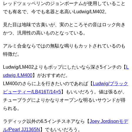
レッドツェッペリンのジョンボーナムが使用していること
でも有名で、今でも名器と名高いLudwig/LM402。
見た目は地味で古臭いが、実のところその音はロック向き
かつ、汎用性の高いものとなっている。
アルミ合金ならではの無駄な鳴りもカットされているのも
特徴だ。
Ludwig/LM402よりもポップにしたいなら深さ5インチの【
L
udwig /LM400
】がおすすめだ。
LM400のさらに上を行きたいのであれば【
Ludwig/ブラック
ビューティー/LB416T/14×5
】もいいだろう。値は張るが、
チューブラグによりかなりオープンな明るいサウンドが得
られる。
ラディック以外の6.5インチスネアなら【
Joey Jordisonモデ
ル/Pearl JJ1365N
】でもいいだろう。