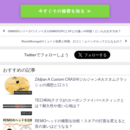
今すぐその秘密を知る ≫
DW9000シリーズ/ツインペダルDW9002PCとXFとの違いや特徴！どっちがおすすめ？
Rtom/Moongelのミュート効果と特徴、口コミ！ムーンゲルってどんなもの？
Twitterでフォローしよう
おすすめの記事
Zildjian A Custom CRASH/ジルジャンAカスタムクラッ
シュの感想と口コミ
クラッシュシンバル
TECHRA(テクラ)のカーボンファイバースティックと
は？耐久性や使い心地は？
スティック
REMOヘッドの種類を比較！スネアの打面を変えると
音の違いはどうなる？