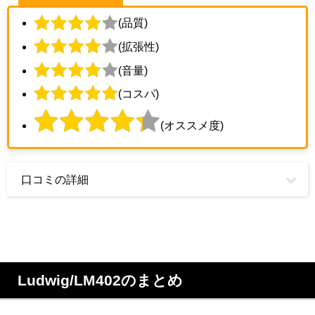
(品質)
(拡張性)
(音量)
(コスパ)
(オススメ度)
口コミの詳細
Ludwig/LM402のまとめ