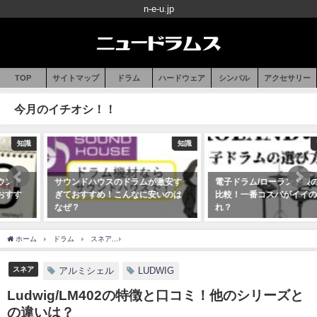
n-e-u.jp
TOP
サイトマップ
ドラム
ハードウェア
シンバル
アクセサリー
今月のイチオシ！！
知識
電子ドラム
サウンドハウスのドラムが激安す
電子ドラム/ローランド製の違いを
ぎておすすめ！こんなに安いのは
比較！一番コスパがイイのはど
なぜ？
れ？
2020年07月19日
2020年07月16日
ホーム
ドラム
スネア
Ludwig/LM402の特徴と口コミ！他のシリーズとの違いは
スネア
アルミシェル
LUDWIG
Ludwig/LM402の特徴と口コミ！他のシリーズと
の違いは？