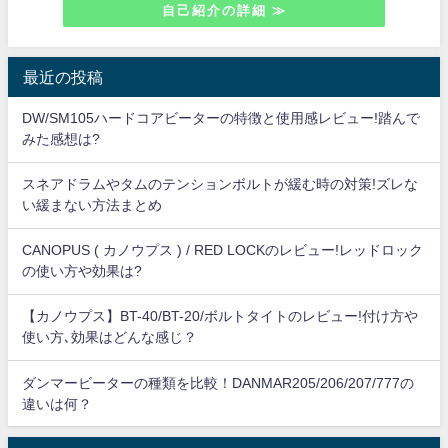
自己紹介の詳細 ≫
最近の投稿
DW/SM105ハードコアビーターの特徴と使用感レビュー!踏んで
みた感想は?
スネアドラムやタムのテンションボルトが緩む時の対策!ズレな
い緩まない方法まとめ
CANOPUS ( カノウプス ) / RED LOCKのレビュー!レッドロック
の使い方や効果は?
【カノウプス】BT-40/BT-20/ボルトタイトのレビュー!付け方や
使い方､効果はどんな感じ？
ダンマービーターの種類を比較！DANMAR205/206/207/777の
違いは何？