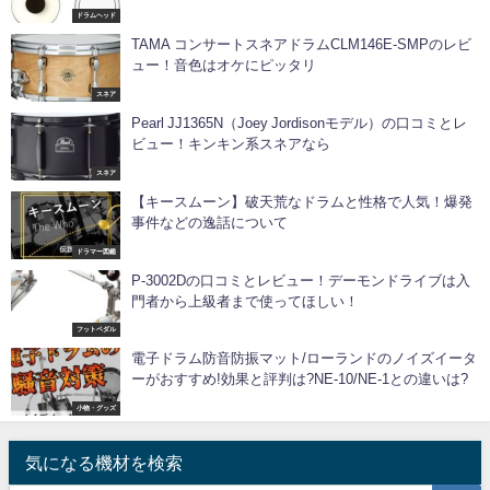
ドラムヘッド
TAMA コンサートスネアドラムCLM146E-SMPのレビ
ュー！音色はオケにピッタリ
スネア
Pearl JJ1365N（Joey Jordisonモデル）の口コミとレ
ビュー！キンキン系スネアなら
スネア
【キースムーン】破天荒なドラムと性格で人気！爆発
事件などの逸話について
ドラマー図鑑
P-3002Dの口コミとレビュー！デーモンドライブは入
門者から上級者まで使ってほしい！
フットペダル
電子ドラム防音防振マット/ローランドのノイズイータ
ーがおすすめ!効果と評判は?NE-10/NE-1との違いは?
小物・グッズ
気になる機材を検索