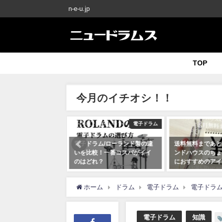
n-e-u.jp
TOP
今月のイチオシ！！
スティック
電子ドラム
RTH (ヴィクファース)ス
電子ドラム/ローランド製の違
送料無料まであと
の種類を比較！自分
いを比較！一番コスパがイイ
ンドハウスのちょ
ものを選ぼう
のはどれ？
におすすめのアイ
月10日
2020年07月16日
2020年07月19日
ホーム
ドラム
電子ドラム
電子ドラ
電子ドラム
知識