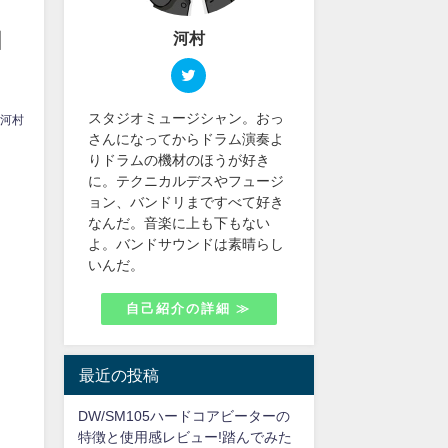
コ
河村
スタジオミュージシャン。おっ
河村
さんになってからドラム演奏よ
りドラムの機材のほうが好き
に。テクニカルデスやフュージ
ョン、バンドリまですべて好き
なんだ。音楽に上も下もない
よ。バンドサウンドは素晴らし
いんだ。
自己紹介の詳細 ≫
最近の投稿
DW/SM105ハードコアビーターの
特徴と使用感レビュー!踏んでみた