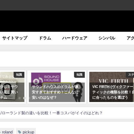
サイトマップ
ドラム
ハードウェア
シンバル
ア
知識
知識
ス
少し！サウ
サウンドハウスのドラムが激
VIC FIRTH (ヴィクファ
い足し買い
安すぎておすすめ！こんなに
ティックの種類を比較！
テム
安いのはなぜ？
に合ったものを選ぼう
2020年07月19日
2020年07月10日
ム/ローランド製の違いを比較！一番コスパがイイのはどれ？
roland
pickup