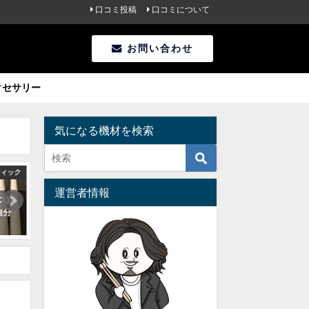
口コミ投稿
口コミについて
お問い合わせ
クセサリー
気になる機材を検索
ティック
電子ドラム
知識
運営者情報
ース)ス
電子ドラム/ローランド製の違
送料無料まであと少し！サウ
自分
いを比較！一番コスパがイイ
ンドハウスのちょい足し買い
のはどれ？
におすすめのアイテム
2020年07月16日
2020年07月19日