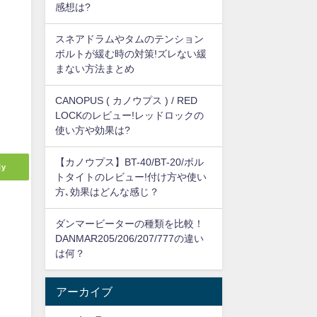
感想は?
スネアドラムやタムのテンション
ボルトが緩む時の対策!ズレない緩
まない方法まとめ
CANOPUS ( カノウプス ) / RED
LOCKのレビュー!レッドロックの
使い方や効果は?
【カノウプス】BT-40/BT-20/ボル
ly
トタイトのレビュー!付け方や使い
方､効果はどんな感じ？
ダンマービーターの種類を比較！
DANMAR205/206/207/777の違い
は何？
アーカイブ