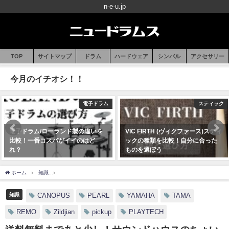
n-e-u.jp
TOP
サイトマップ
ドラム
ハードウェア
シンバル
アクセサリー
今月のイチオシ！！
電子ドラム
スティック
電子ドラム/ローランド製の違いを
VIC FIRTH (ヴィクファース)スティ
比較！一番コスパがイイのはど
ックの種類を比較！自分に合った
れ？
ものを選ぼう
2020年07月16日
2020年07月10日
ホーム
知識
送料無料まであと少し！サウンドハウスのちょい足し買いにおすすめの
知識
CANOPUS
PEARL
YAMAHA
TAMA
REMO
Zildjian
pickup
PLAYTECH