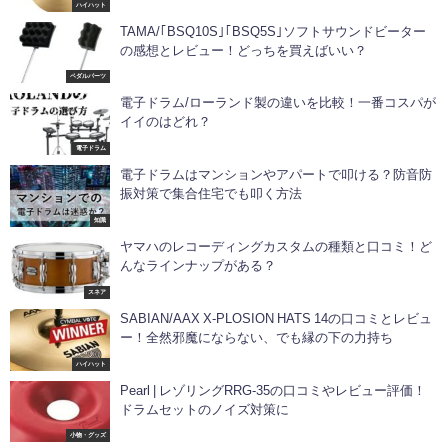
ハイハット
TAMA/｢BSQ10S｣｢BSQ5S｣ソフトサウンドビーター
の感想とレビュー！どっちを買えばいい？
ペダルパーツ
電子ドラム/ローランド製の違いを比較！一番コスパが
イイのはどれ？
電子ドラム
電子ドラムはマンションやアパートで叩ける？防音防
振対策で集合住宅でも叩く方法
知識
ヤマハのレコーディングカスタムの種類と口コミ！ど
んなラインナップがある？
スネア
SABIAN/AAX X-PLOSION HATS 14の口コミとレビュ
ー！全然邪魔にならない、でも縁の下の力持ち
ハイハット
Pearl | レゾリングRRG-35の口コミやレビュー評価！
ドラムセットのノイズ対策に
小物・グッズ