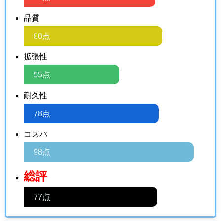
品質
80点
拡張性
55点
耐久性
78点
コスパ
98点
総評
77点