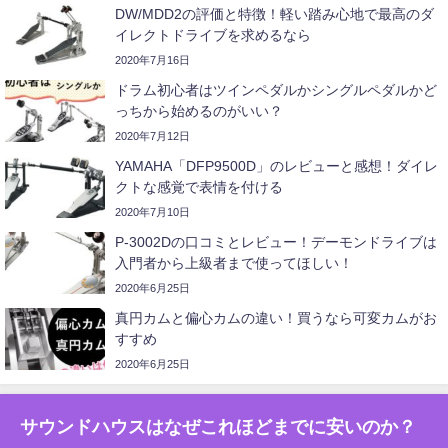
DW/MDD2の評価と特徴！軽い踏み心地で最高のダ
イレクトドライブを求めるなら
2020年7月16日
ドラム初心者はツインペダルかシングルペダルかど
っちから始めるのがいい？
2020年7月12日
YAMAHA「DFP9500D」のレビューと感想！ダイレ
クトな感覚で表情を付ける
2020年7月10日
P-3002Dの口コミとレビュー！デーモンドライブは
入門者から上級者まで使ってほしい！
2020年6月25日
真円カムと偏心カムの違い！買うなら可変カムがお
すすめ
2020年6月25日
サウンドハウスはなぜこれほどまでに安いのか？