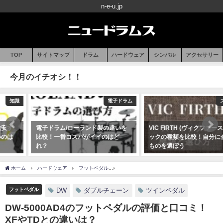
n-e-u.jp
TOP
サイトマップ
ドラム
ハードウェア
シンバル
アクセサリー
今月のイチオシ！！
電子ドラム
スティック
電子ドラム/ローランド製の違いを
VIC FIRTH (ヴィクファース)スティ
比較！一番コスパがイイのはど
ックの種類を比較！自分に合った
れ？
ものを選ぼう
2020年07月16日
2020年07月10日
ホーム
ハードウェア
フットペダル
DW-5000AD4のフットペダルの評価と口コミ
フットペダル
DW
ダブルチェーン
ツインペダル
DW-5000AD4のフットペダルの評価と口コミ！
XFやTDとの違いは？