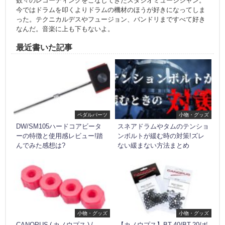
数々のレコーディングをこなしてきたスタジオミュージシャン。
今ではドラムを叩くよりドラムの機材のほうが好きになってしま
った。テクニカルデスやフュージョン、バンドリまですべて好き
なんだ。音楽に上も下もないよ。
最近書いた記事
ペダルパーツ
小物・グッズ
DW/SM105ハードコアビータ
スネアドラムやタムのテンショ
ーの特徴と使用感レビュー!踏
ンボルトが緩む時の対策!ズレ
んでみた感想は?
ない緩まない方法まとめ
小物・グッズ
小物・グッズ
CANOPUS ( カノウプス ) /
【カノウプス】BT-40/BT-20/ボ