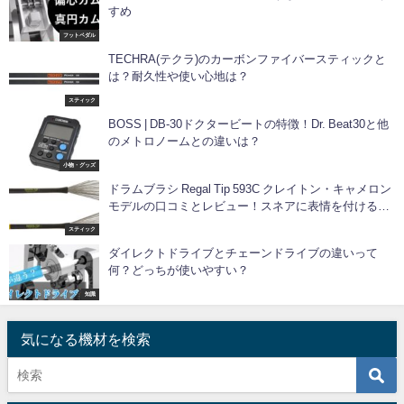
すめ
フットペダル
TECHRA(テクラ)のカーボンファイバースティックと
は？耐久性や使い心地は？
スティック
BOSS | DB-30ドクタービートの特徴！Dr. Beat30と他
のメトロノームとの違いは？
小物・グッズ
ドラムブラシ Regal Tip 593C クレイトン・キャメロン
モデルの口コミとレビュー！スネアに表情を付けるな
ら！
スティック
ダイレクトドライブとチェーンドライブの違いって
何？どっちが使いやすい？
知識
気になる機材を検索