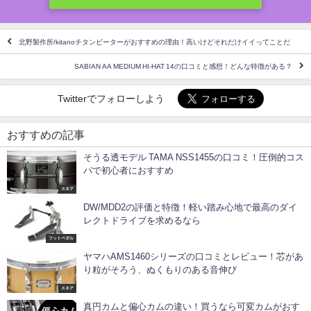
北野製作所/kitanoチタンビーターがおすすめの理由！高いけどそれだけイイってことだ
SABIAN AA MEDIUM HI-HAT 14の口コミと感想！どんな特徴がある？
Twitterでフォローしよう
おすすめの記事
そうる透モデル TAMA NSS1455の口コミ！圧倒的コス
パで初心者におすすめ
スネア
DW/MDD2の評価と特徴！軽い踏み心地で最高のダイ
レクトドライブを求めるなら
フットペダル
ヤマハAMS1460シリーズの口コミとレビュー！芯があ
り粒がそろう、ぬくもりのある音伸び
スネア
真円カムと偏心カムの違い！買うなら可変カムがおす