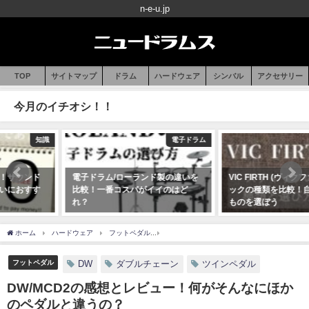
n-e-u.jp
TOP
サイトマップ
ドラム
ハードウェア
シンバル
アクセサリー
今月のイチオシ！！
電子ドラム
スティック
電子ドラム/ローランド製の違いを
VIC FIRTH (ヴィクファース)スティ
比較！一番コスパがイイのはど
ックの種類を比較！自分に合った
れ？
ものを選ぼう
2020年07月16日
2020年07月10日
ホーム
ハードウェア
フットペダル
DW/MCD2の感想とレビュー！何がそんなに
フットペダル
DW
ダブルチェーン
ツインペダル
DW/MCD2の感想とレビュー！何がそんなにほか
のペダルと違うの？