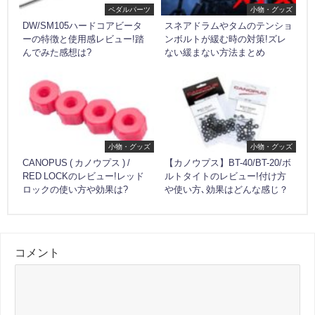
ペダルパーツ
小物・グッズ
DW/SM105ハードコアビータ
スネアドラムやタムのテンショ
ーの特徴と使用感レビュー!踏
ンボルトが緩む時の対策!ズレ
んでみた感想は?
ない緩まない方法まとめ
小物・グッズ
小物・グッズ
CANOPUS ( カノウプス ) /
【カノウプス】BT-40/BT-20/ボ
RED LOCKのレビュー!レッド
ルトタイトのレビュー!付け方
ロックの使い方や効果は?
や使い方､効果はどんな感じ？
コメント