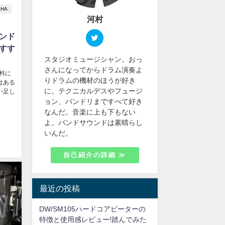
AHA
河村
ンド
すす
スタジオミュージシャン。おっ
さんになってからドラム演奏よ
無料に
りドラムの機材のほうが好き
はある
に。テクニカルデスやフュージ
い足し
ョン、バンドリまですべて好き
なんだ。音楽に上も下もない
よ。バンドサウンドは素晴らし
いんだ。
自己紹介の詳細 ≫
最近の投稿
DW/SM105ハードコアビーターの
特徴と使用感レビュー!踏んでみた