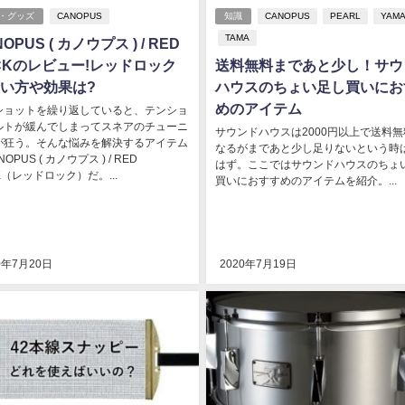
・グッズ
CANOPUS
知識
CANOPUS
PEARL
YAM
TAMA
OPUS ( カノウプス ) / RED
CKのレビュー!レッドロック
送料無料まであと少し！サウ
い方や効果は?
ハウスのちょい足し買いにお
めのアイテム
ショットを繰り返していると、テンショ
ルトが緩んでしまってスネアのチューニ
サウンドハウスは2000円以上で送料
が狂う。そんな悩みを解決するアイテム
なるがまであと少し足りないという時
OPUS ( カノウプス ) / RED
はず。ここではサウンドハウスのちょ
K（レッドロック）だ。...
買いにおすすめのアイテムを紹介。...
0年7月20日
2020年7月19日