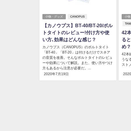
小物・グッズ
CANOPUS
小物
TAM
【カノウプス】BT-40/BT-20/ボル
トタイトのレビュー!付け方や使
42
い方､効果はどんな感じ？
ると
め？
カノウプス（CANOPUS）のボルトタイト
「BT-40」「BT-20」は付けるだけでスネア
42
の音質を改善。そんなボルトタイトのレビュ
うな
ーや効果について解説。また、使い方やつけ
ストノ
方もあるから注意が必要だ。...
2020年7月19日
202