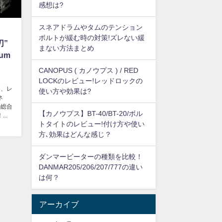
感想は?
スネアドラムやタムのテンション
ボルトが緩む時の対策!ズレない緩
刃”
まない方法まとめ
rum
CANOPUS ( カノウプス ) / RED
LOCKのレビュー!レッドロックの
評価、レ
使い方や効果は?
ネ
mの総合
【カノウプス】BT-40/BT-20/ボル
..
トタイトのレビュー!付け方や使い
方､効果はどんな感じ？
ダンマービーターの種類を比較！
DANMAR205/206/207/777の違い
は何？
アーカイブ