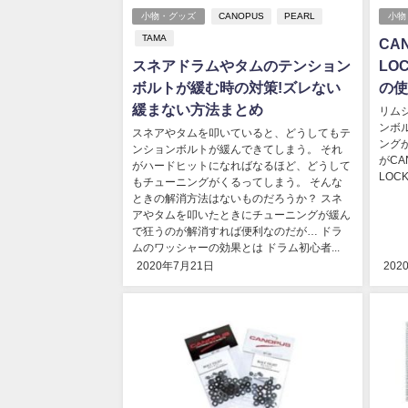
小物・グッズ
CANOPUS
PEARL
小物
TAMA
CAN
スネアドラムやタムのテンション
LO
ボルトが緩む時の対策!ズレない
の使
緩まない方法まとめ
リム
ンボ
スネアやタムを叩いていると、どうしてもテ
ング
ンションボルトが緩んできてしまう。 それ
がCAN
がハードヒットになればなるほど、どうして
LOC
もチューニングがくるってしまう。 そんな
ときの解消方法はないものだろうか？ スネ
アやタムを叩いたときにチューニングが緩ん
で狂うのが解消すれば便利なのだが… ドラ
ムのワッシャーの効果とは ドラム初心者...
2020年7月21日
202