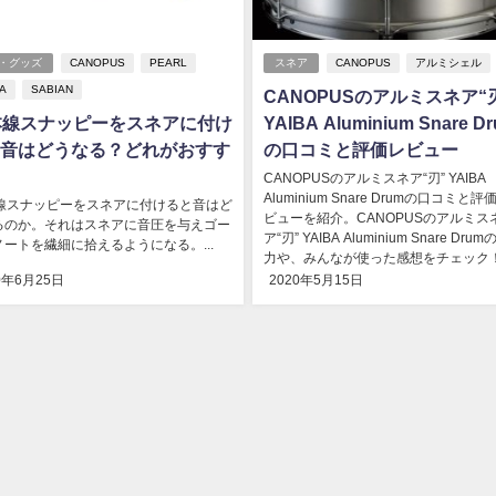
・グッズ
CANOPUS
PEARL
スネア
CANOPUS
アルミシェル
A
SABIAN
CANOPUSのアルミスネア“
本線スナッピーをスネアに付け
YAIBA Aluminium Snare D
音はどうなる？どれがおすす
の口コミと評価レビュー
CANOPUSのアルミスネア“刃” YAIBA
Aluminium Snare Drumの口コミと
本線スナッピーをスネアに付けると音はど
ビューを紹介。CANOPUSのアルミス
るのか。それはスネアに音圧を与えゴー
ア“刃” YAIBA Aluminium Snare Dru
ートを繊細に拾えるようになる。...
力や、みんなが使った感想をチェック！.
0年6月25日
2020年5月15日