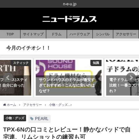
n-e-u.jp
TOP
サイトマップ
ドラム
ハードウェア
シンバル
アクセサリー
今月のイチオシ！！
知識
電子ドラム
サウンドハウスのドラムが激安す
電子ドラム/ローランド製の違いを
ぎておすすめ！こんなに安いのは
比較！一番コスパがイイのはど
なぜ？
れ？
2020年07月19日
2020年07月16日
ホーム
アクセサリー
小物・グッズ
TPX-6Nの口コミとレビュー！静かなパッド
小物・グッズ
PEARL
TPX-6Nの口コミとレビュー！静かなパッドで自
宅連、リムショットの練習も可