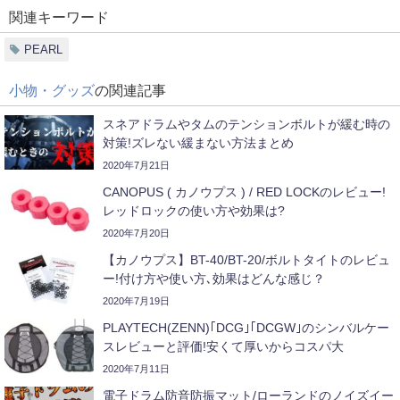
関連キーワード
PEARL
小物・グッズ
の関連記事
スネアドラムやタムのテンションボルトが緩む時の
対策!ズレない緩まない方法まとめ
2020年7月21日
CANOPUS ( カノウプス ) / RED LOCKのレビュー!
レッドロックの使い方や効果は?
2020年7月20日
【カノウプス】BT-40/BT-20/ボルトタイトのレビュ
ー!付け方や使い方､効果はどんな感じ？
2020年7月19日
PLAYTECH(ZENN)｢DCG｣｢DCGW｣のシンバルケー
スレビューと評価!安くて厚いからコスパ大
2020年7月11日
電子ドラム防音防振マット/ローランドのノイズイー