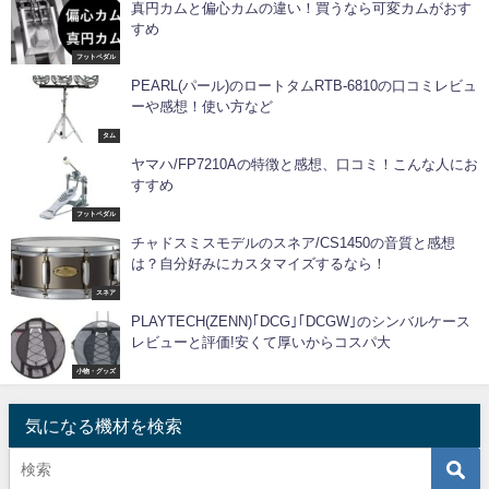
真円カムと偏心カムの違い！買うなら可変カムがおす
すめ
フットペダル
PEARL(パール)のロートタムRTB-6810の口コミレビュ
ーや感想！使い方など
タム
ヤマハ/FP7210Aの特徴と感想、口コミ！こんな人にお
すすめ
フットペダル
チャドスミスモデルのスネア/CS1450の音質と感想
は？自分好みにカスタマイズするなら！
スネア
PLAYTECH(ZENN)｢DCG｣｢DCGW｣のシンバルケース
レビューと評価!安くて厚いからコスパ大
小物・グッズ
気になる機材を検索