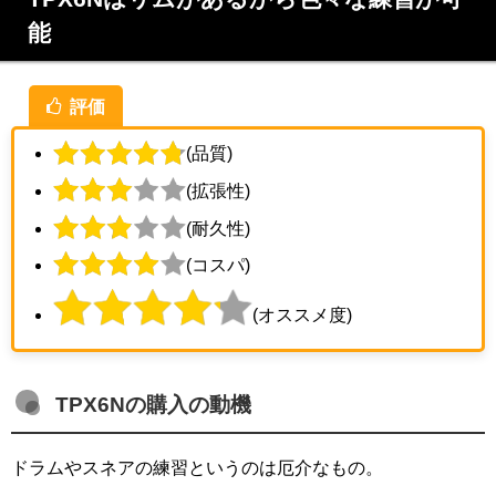
能
評価
(品質)
(拡張性)
(耐久性)
(コスパ)
(オススメ度)
TPX6Nの購入の動機
ドラムやスネアの練習というのは厄介なもの。