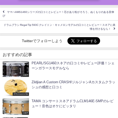
ヤマハAMS1460シリーズの口コミとレビュー！芯があり粒がそろう、ぬくもりのある音伸
び
ドラムブラシ Regal Tip 593C クレイトン・キャメロンモデルの口コミとレビュー！スネアに表
情を付けるなら！
Twitterでフォローしよう
おすすめの記事
PEARL/SG1460スネアの口コミやレビュー評価！シェ
ーンガラースモデルなら
スネア
Zildjian A Custom CRASH/ジルジャンAカスタムクラッ
シュの感想と口コミ
クラッシュシンバル
TAMA コンサートスネアドラムCLM146E-SMPのレビ
ュー！音色はオケにピッタリ
スネア