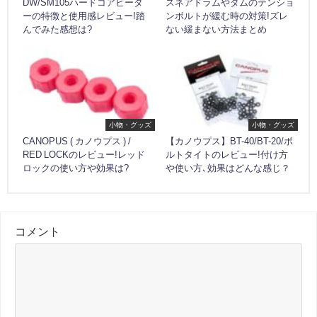
DW/SM105ハードコアビータ
スネアドラムやタムのテンショ
ーの特徴と使用感レビュー!踏
ンボルトが緩む時の対策!ズレ
んでみた感想は?
ない緩まない方法まとめ
小物・グッズ
小物・グッズ
CANOPUS ( カノウプス ) /
【カノウプス】BT-40/BT-20/ボ
RED LOCKのレビュー!レッド
ルトタイトのレビュー!付け方
ロックの使い方や効果は?
や使い方､効果はどんな感じ？
コメント