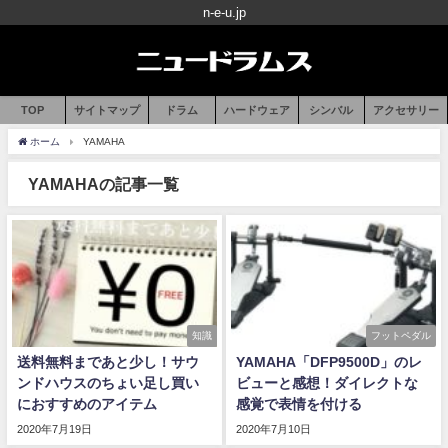
n-e-u.jp
TOP
サイトマップ
ドラム
ハードウェア
シンバル
アクセサリー
ホーム
YAMAHA
YAMAHAの記事一覧
知識
フットペダル
送料無料まであと少し！サウ
YAMAHA「DFP9500D」のレ
ンドハウスのちょい足し買い
ビューと感想！ダイレクトな
におすすめのアイテム
感覚で表情を付ける
2020年7月19日
2020年7月10日