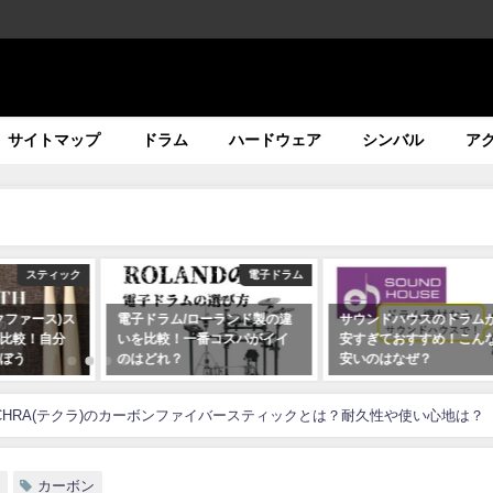
サイトマップ
ドラム
ハードウェア
シンバル
ア
スティック
電子ドラム
ヴィクファース)ス
電子ドラム/ローランド製の違
サウンドハウスのドラム
比較！自分
いを比較！一番コスパがイイ
安すぎておすすめ！こん
ぼう
のはどれ？
安いのはなぜ？
2020年07月16日
2020年07月19日
CHRA(テクラ)のカーボンファイバースティックとは？耐久性や使い心地は？
A
カーボン