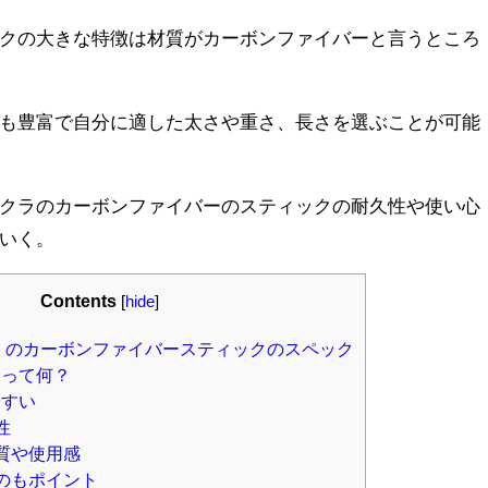
クの大きな特徴は材質がカーボンファイバーと言うところ
も豊富で自分に適した太さや重さ、長さを選ぶことが可能
クラのカーボンファイバーのスティックの耐久性や使い心
いく。
Contents
[
hide
]
ラ）のカーボンファイバースティックのスペック
ーって何？
やすい
性
質や使用感
のもポイント