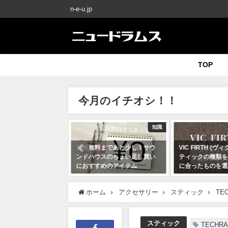
n-e-u.jp
TOP
今月のイチオシ！！
知識
知識
ハウスのドラムが激
送料無料まであと少し！サウ
VIC FIRTH (
おすすめ！こんなに
ンドハウスのちょい足し買い
ティックの種類を
なぜ？
におすすめのアイテム
に合ったものを選
月19日
2020年07月19日
2020年07月10日
ホーム
アクセサリー
スティック
TE
スティック
TECHR