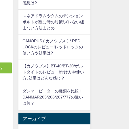
感想は?
スネアドラムやタムのテンション
ボルトが緩む時の対策!ズレない緩
まない方法まとめ
CANOPUS ( カノウプス ) / RED
LOCKのレビュー!レッドロックの
使い方や効果は?
【カノウプス】BT-40/BT-20/ボル
ly
トタイトのレビュー!付け方や使い
方､効果はどんな感じ？
ダンマービーターの種類を比較！
DANMAR205/206/207/777の違い
は何？
アーカイブ