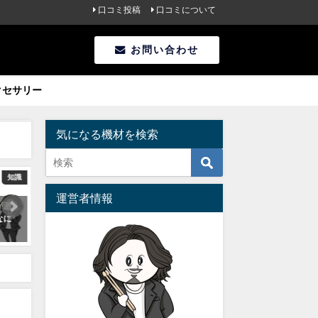
口コミ投稿
口コミについて
お問い合わせ
クセサリー
気になる機材を検索
知識
知識
スティック
運営者情報
が激
送料無料まであと少し！サウ
VIC FIRTH (ヴィクファース)ス
なに
ンドハウスのちょい足し買い
ティックの種類を比較！自分
におすすめのアイテム
に合ったものを選ぼう
2020年07月19日
2020年07月10日