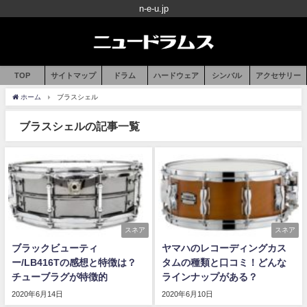
n-e-u.jp
TOP
サイトマップ
ドラム
ハードウェア
シンバル
アクセサリー
ホーム
ブラスシェル
ブラスシェルの記事一覧
スネア
スネア
ブラックビューティ
ヤマハのレコーディングカス
ー/LB416Tの感想と特徴は？
タムの種類と口コミ！どんな
チューブラグが特徴的
ラインナップがある？
2020年6月14日
2020年6月10日