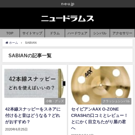
n-e-u.jp
TOP
サイトマップ
ドラム
ハードウェア
シンバル
アクセサリー
ホーム
SABIAN
SABIANの記事一覧
小物・グッズ
クラッシュシンバル
42本線スナッピーをスネアに
セイビアンAAX O-ZONE
付けると音はどうなる？どれ
CRASHの口コミとレビュー！
がおすすめ？
とにかく目立ちたがり屋の君
へ
2020年6月25日