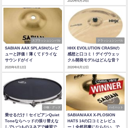
2020年6月14日
スプラッシュシンバル
クラッシュシンバル
SABIAN AAX SPLASHのレビ
HHX EVOLUTION CRASHの
ューと評価！薄くてドライな
感想と口コミ！デイヴウェッ
サウンドがイイ
クル開発モデルはどんな音？
2020年6月12日
2020年6月12日
小物・グッズ
ハイハット
乗せるだけ！セイビアンQuiet
SABIAN/AAX X-PLOSION
Toneならヘッドの張り替えな
HATS 14の口コミとレビュ
しでいつものスネアで練習で
ー！全然邪魔にならない、で