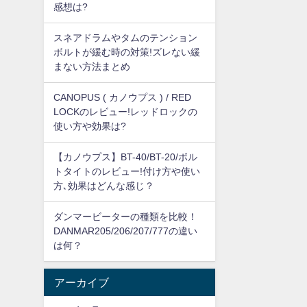
感想は?
スネアドラムやタムのテンション
ボルトが緩む時の対策!ズレない緩
まない方法まとめ
CANOPUS ( カノウプス ) / RED
LOCKのレビュー!レッドロックの
使い方や効果は?
【カノウプス】BT-40/BT-20/ボル
トタイトのレビュー!付け方や使い
方､効果はどんな感じ？
ダンマービーターの種類を比較！
DANMAR205/206/207/777の違い
は何？
アーカイブ